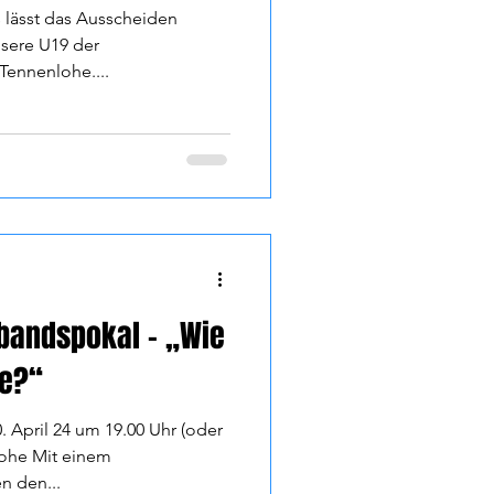
s lässt das Ausscheiden
nsere U19 der
Tennenlohe....
rbandspokal – „Wie
se?“
. April 24 um 19.00 Uhr (oder
lohe Mit einem
n den...