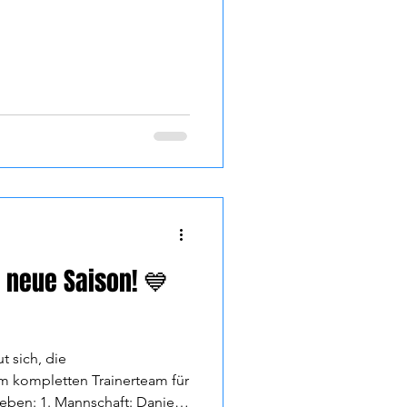
e neue Saison! 💙
t sich, die
m kompletten Trainerteam für
eben: 1. Mannschaft: Daniel