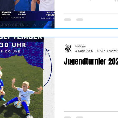
Pfeuffer, Volker Mühlbauer 2
3. Mannschaft: Sven Dermühl
Magrini Torwarttrainer: Chris
Günther Lunz, Linus Fink Di
großem Vertrauen geprägt, un
der aktuellen Konstellation
woll
Viktoria
3. Sept. 2025
0 Min. Lesezei
Jugendturnier 20