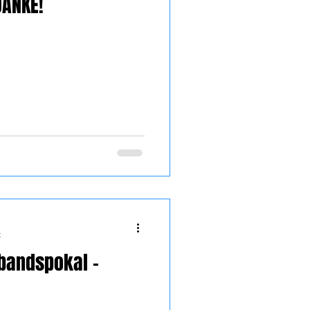
DANKE!
t
rbandspokal –