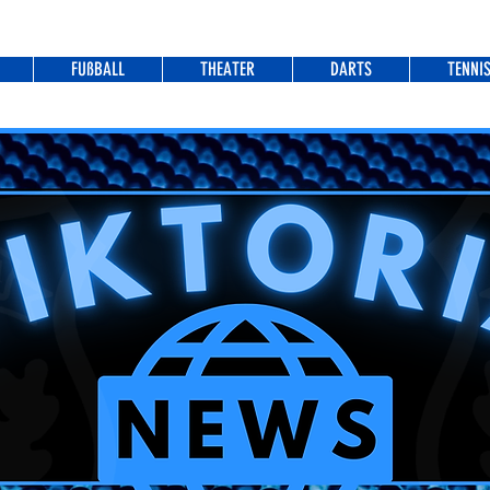
FUßBALL
THEATER
DARTS
TENNI