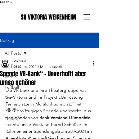
Laden...
SV VIKTORIA WEIGENHEIM
Beitrag
All Posts
Viktoria
All Posts
25. Sept. 2024
1 Min. Lesezeit
Spende VR-Bank“ – Unverhofft aber
Verein
umso schöner
Fußball
Die VR-Bank und ihre Theatergruppe hat 
die Viktoria und ihr Projekt „Umrüstung 
Dart
Tennisplätze in Multifunktionsplatz“ mit 
Tennis
einer großzügigen Spende überrascht. Aus 
den Händen von 
Bank-Vorstand Gümpelein
Theater
konnte unser Vorstand Bernd Schüßler im 
Rahmen einer Spendengala am 23.9.2024 im 
Allee-Hotel-Neustadt/Aisch einen Scheck in 